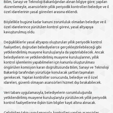
Bilim, Sanayi ve Teknoloji Bakanlığından alınan bilgiye göre; yapılan
düzenlemeyle, asansörlerin yıllık periyodik kontrolleri belediye ve il
özel idarelerinin yasal görevleri arasına eklendi.
Böylelikle bugüne kadar kanuni zorunluluk olmadan belediye ve il
özel idarelerince yürütülen kontrol görevi, yasal altyapıya
kavuşturulmuş oldu.
Değişikliklerle yasal altyapısı oluşturulan yıllık periyodik kontrol
faaliyetleri, doğrudan belediyelerce gerçekleştirilebileceği gibi
yetkilendirilmiş muayene kuruluşlarıyla da yaptırılabilecek. Ancak
belediyelerin ve yetkilendirilmiş muayene kuruluşlarının, yıllık
kontrol işlemlerini yapabilmeleri için kanunla oluşturulması
öngörülen komisyon kararı doğrultusunda Bilim, Sanayi ve Teknoloji
Bakanlığı tarafından yürürlüğe konulacak şartları taşımaları
gerekecek. Yapılan kontroller sonucunda, belediye ve il özel
idareleri, güvenli olmayan asansörleri hizmet dışı bırakabilecek.
Veri tabanı uygulamasıyla, belediyelerin sorumluluğunda
yetkilendirilmiş muayene kuruluşlarıyla yürütülecek yıllık periyodik
kontrol faaliyetlerine ilişkin tüm bilgiler kayıt altına alınacak.
Geliştirilen takip uygulamasıyla, kontrolleri yapılan asansörler