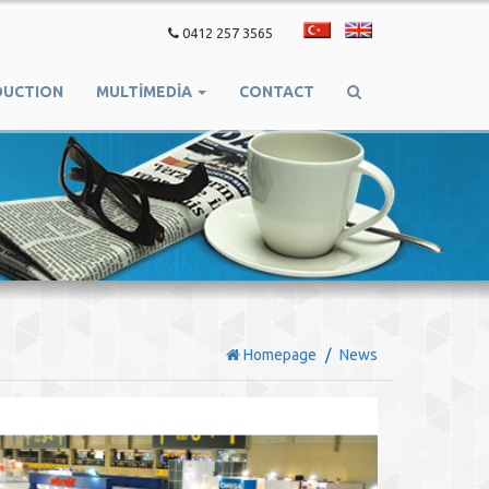
T�rk�e
English
0412 257 3565
DUCTION
MULTIMEDIA
CONTACT
Homepage
News